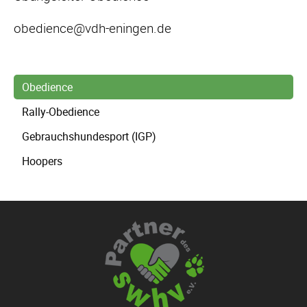
obedience@vdh-eningen.de
Navigation
Obedience
überspringen
Rally-Obedience
Gebrauchshundesport (IGP)
Hoopers