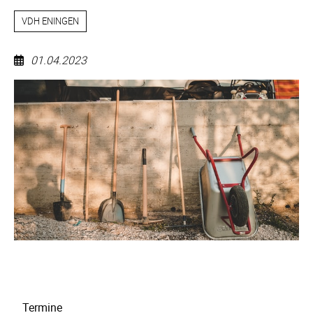
VDH ENINGEN
01.04.2023
Arbeitsdienst
Navigation
Termine
überspringen