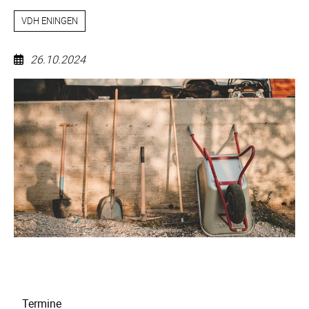
VDH ENINGEN
26.10.2024
Arbeitsdienst
Navigation
Termine
überspringen