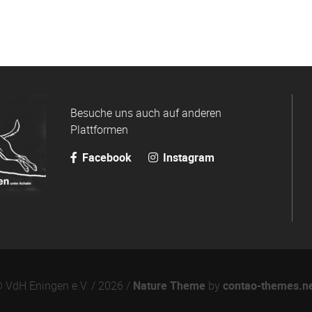
Besuche uns auch auf anderen
Plattformen
Facebook
Instagram
 VdH Eningen e.V. / 2026 /
Nature Theme
by
contao-themes.n