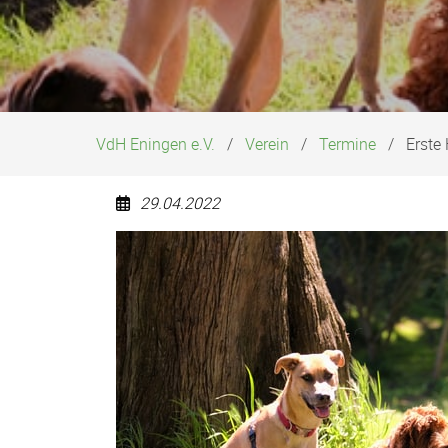
VdH Eningen e.V.
Verein
Termine
Erste
29.04.2022
Erste
Hilfe
am
Hund