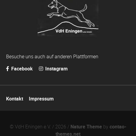
Besuche uns auch auf anderen Plattformen
Facebook
Instagram
Navigation
Kontakt
Impressum
überspringen
© VdH Eningen e.V. / 2026 /
Nature Theme
by
contao-
themes.net