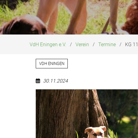
VdH Eningen e.V.
Verein
Termine
KG 1
VDH ENINGEN
30.11.2024
KG
11
Hauptversammlung