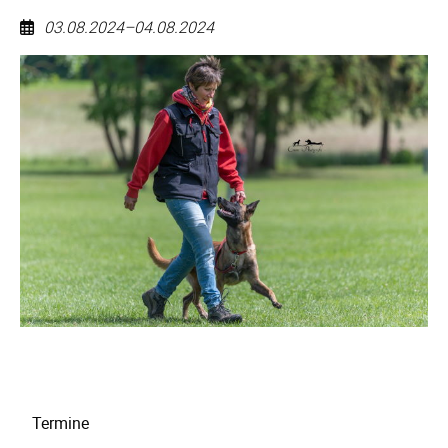
03.08.2024–04.08.2024
VDH-
DM-
GHS
Navigation
Termine
überspringen